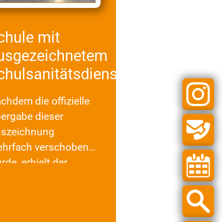
chule mit
usgezeichnetem
chulsanitätsdienst
chdem die offizielle
ergabe dieser
szeichnung
hrfach verschoben
rde, erhielt der
hulsanitätsdienst der
ura-Schradin-Schule
n mit…