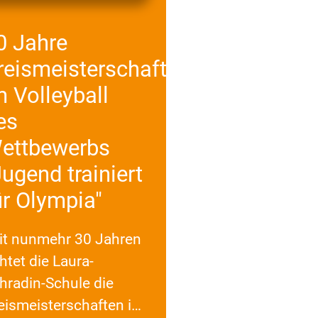
0 Jahre
reismeisterschaften
m Volleyball
es
ettbewerbs
Jugend trainiert
ür Olympia"
it nunmehr 30 Jahren
chtet die Laura-
hradin-Schule die
eismeisterschaften im