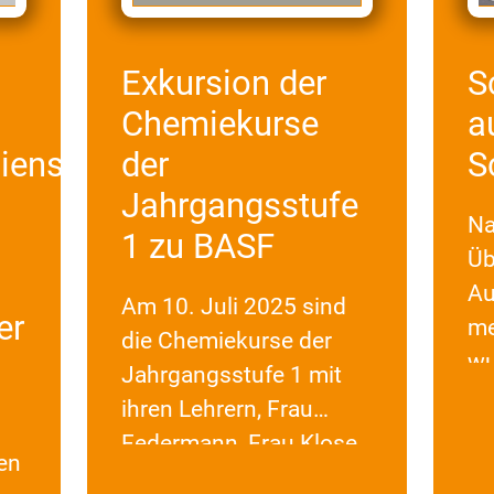
Exkursion der
S
Chemiekurse
a
ienst-
der
S
Jahrgangsstufe
Na
1 zu BASF
Üb
Au
Am 10. Juli 2025 sind
er
me
die Chemiekurse der
wu
Jahrgangsstufe 1 mit
Sc
ihren Lehrern, Frau
La
Federmann, Frau Klose
en
nu
und Herrn Dr. Völker,