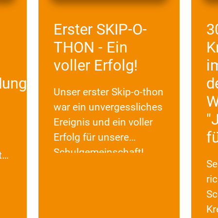
Erster SKIP-O-
3
THON - Ein
K
voller Erfolg!
i
dung
d
Unser erster Skip-o-thon
W
war ein unvergessliches
"
Ereignis und ein voller
f
Erfolg für unsere
Schulgemeinschaft!
tto
Se
ri
Sc
Kr