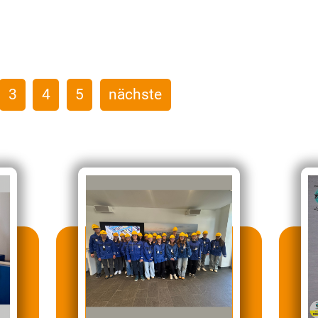
3
4
5
nächste