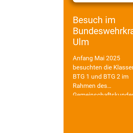
Besuch im
Bundeswehrkr
Ulm
Anfang Mai 2025
besuchten die Klasse
BTG 1 und BTG 2 im
Rahmen des
Gemeinschaftskundeu
das
Bundeswehrkranken
auf dem Eselsberg in
Ulm.