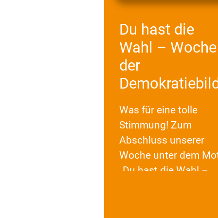
Du hast die
Wahl – Woche
der
Demokratiebil
Was für eine tolle
Stimmung! Zum
Abschluss unserer
Woche unter dem Mo
„Du hast die Wahl –
Woche der
Demokratiebildung“
versammelte sich die