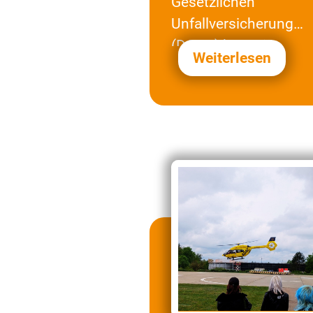
Gesetzlichen
Unfallversicherung
(DGUV) hat seine
Weiterlesen
Gewinnerinnen und
Gewinner aus Baden-
Württemberg der…