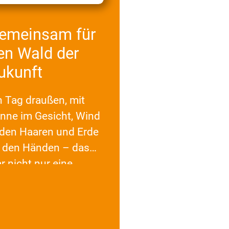
emeinsam für
en Wald der
ukunft
n Tag draußen, mit
nne im Gesicht, Wind
 den Haaren und Erde
 den Händen – das
r nicht nur eine
llkommene
wechslung vom
hulalltag,…