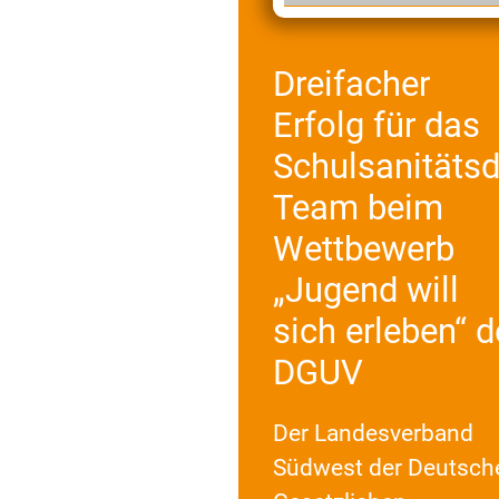
Dreifacher
Erfolg für das
Schulsanitätsd
Team beim
Wettbewerb
„Jugend will
sich erleben“ d
DGUV
Der Landesverband
Südwest der Deutsch