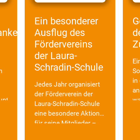
Ein besonderer
G
ankenhaus
Ausflug des
d
Fördervereins
Z
der Laura-
Ei
Schradin-Schule
n
So
in
Jedes Jahr organisiert
an
der Förderverein der
nterrichts
wa
Laura-Schradin-Schule
wi
eine besondere Aktion
haus
Ab
für seine Mitglieder –
Sc
sei es ein spannender