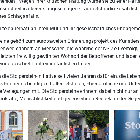
enken“. Wegen ihrer kritischen Haltung wurde sie zu einer Haftstr
sundheitlich bereits angeschlagene Laura Schradin zusätzlich. 
nes Schlaganfalls.
heute dauerhaft an ihren Mut und ihr gesellschaftliches Engageme
teine gehört zum europaweiten Erinnerungsprojekt des Künstler
ehweg erinnern an Menschen, die während der NS-Zeit verfolgt, 
letzten freiwillig gewählten Wohnort der Betroffenen und laden d
rung geschieht mitten im täglichen Leben.
 die Stolperstein-Initiative seit vielen Jahren dafür ein, die Leb
 Erinnern lebendig zu halten. Schulen, Ehrenamtliche und Unter
e Verlegungen mit. Die Stolpersteine erinnern dabei nicht nur a
kratie, Menschlichkeit und gegenseitigen Respekt in der Gege